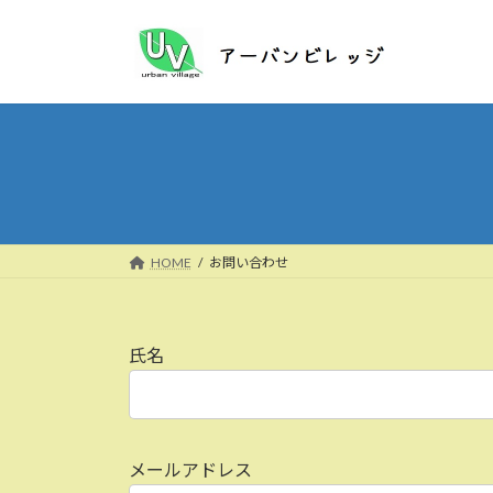
コ
ナ
ン
ビ
テ
ゲ
ン
ー
ツ
シ
へ
ョ
ス
ン
キ
に
ッ
移
プ
動
HOME
お問い合わせ
氏名
メールアドレス