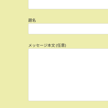
題名
メッセージ本文 (任意)